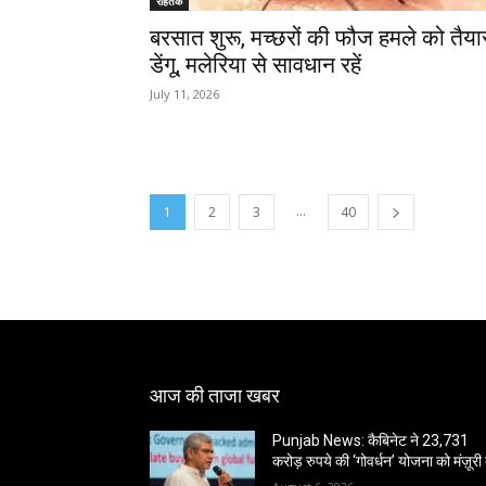
रोहतक
बरसात शुरू, मच्छरों की फौज हमले को तैया
डेंगू, मलेरिया से सावधान रहें
July 11, 2026
...
1
2
3
40
आज की ताजा खबर
Punjab News: कैबिनेट ने 23,731
करोड़ रुपये की ‘गोवर्धन’ योजना को मंज़ूरी 