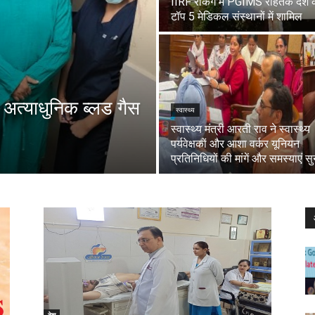
IIRF रैंकिंग में PGIMS रोहतक देश 
टॉप 5 मेडिकल संस्थानों में शामिल
अत्याधुनिक ब्लड गैस
स्वास्थ्य
स्वास्थ्य मंत्री आरती राव ने स्वास्थ्य
पर्यवेक्षकों और आशा वर्कर यूनियन
प्रतिनिधियों की मांगें और समस्याएं सुन