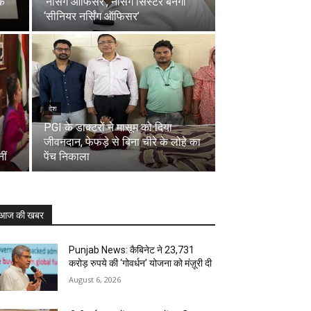
के
‘नर्सिंग ऑफिसर’, नर्सिंग सिस्टर बनेंगी
‘सीनियर नर्सिंग ऑफिसर’
देश
PGI के डाक्टरों ने मासूम को दिया
जीवनदान, फेफड़े से बिना चीरे के लोहे का
ीं
पेंच निकाला
आज की खबर
Punjab News: कैबिनेट ने 23,731
करोड़ रुपये की ‘गोवर्धन’ योजना को मंज़ूरी दी
August 6, 2026