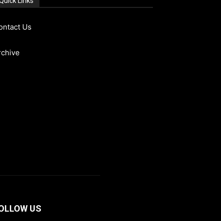
Quick Links
ontact Us
rchive
OLLOW US