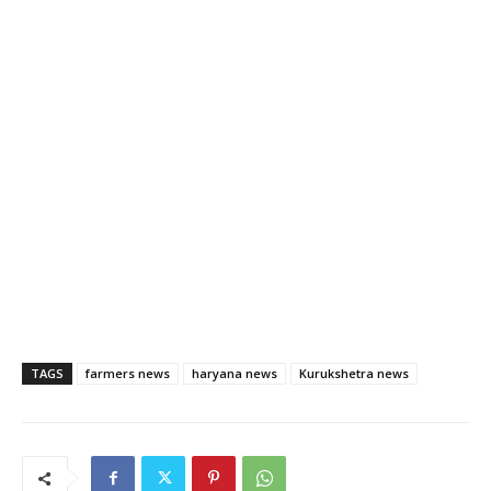
TAGS
farmers news
haryana news
Kurukshetra news