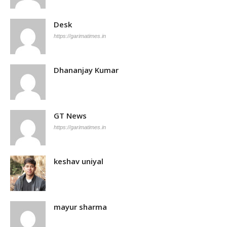
Desk
https://garimatimes.in
Dhananjay Kumar
GT News
https://garimatimes.in
keshav uniyal
mayur sharma