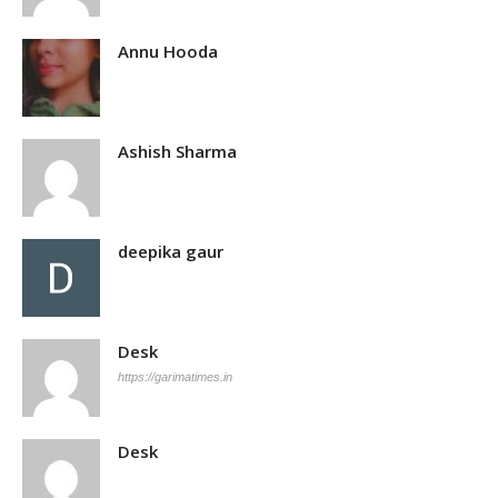
Annu Hooda
Ashish Sharma
deepika gaur
Desk
https://garimatimes.in
Desk