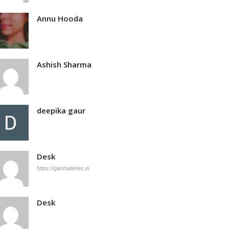
Annu Hooda
Ashish Sharma
deepika gaur
Desk
https://garimatimes.in
Desk