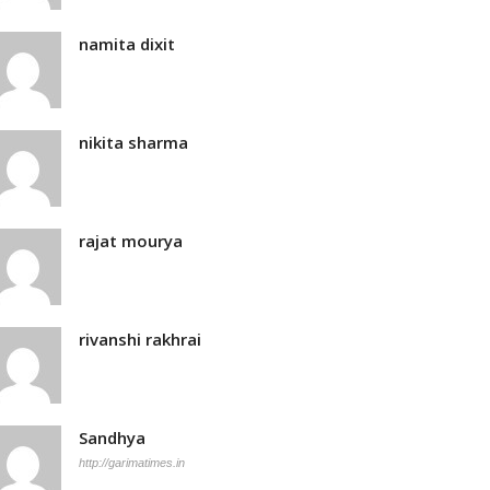
namita dixit
nikita sharma
rajat mourya
rivanshi rakhrai
Sandhya
http://garimatimes.in