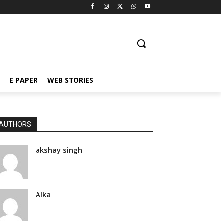
E PAPER
WEB STORIES
AUTHORS
akshay singh
Alka