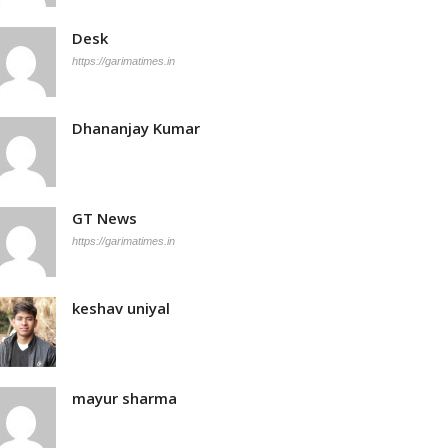
Desk
https://garimatimes.in
Dhananjay Kumar
GT News
https://garimatimes.in
keshav uniyal
mayur sharma