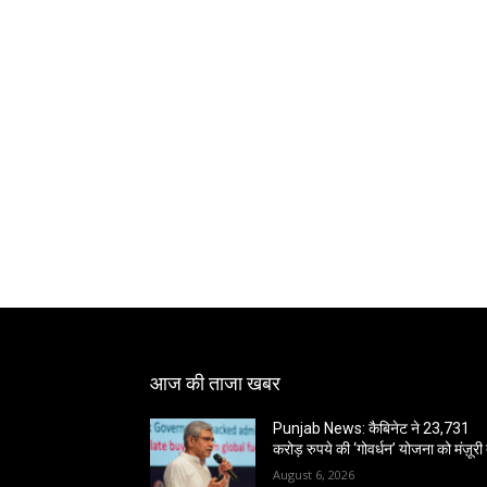
आज की ताजा खबर
Punjab News: कैबिनेट ने 23,731
करोड़ रुपये की ‘गोवर्धन’ योजना को मंज़ूरी 
August 6, 2026