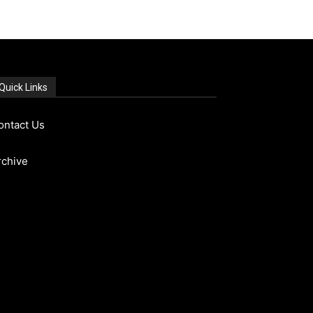
Quick Links
ontact Us
rchive