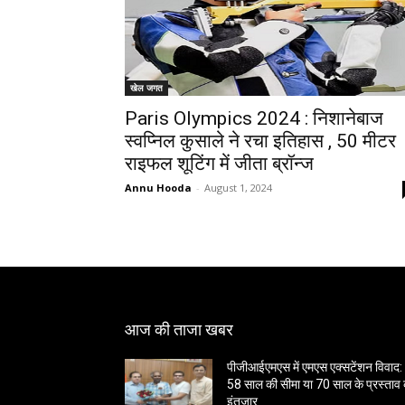
खेल जगत
Paris Olympics 2024 : निशानेबाज
स्वप्निल कुसाले ने रचा इतिहास , 50 मीटर
राइफल शूटिंग में जीता ब्रॉन्ज
Annu Hooda
-
August 1, 2024
आज की ताजा खबर
पीजीआईएमएस में एमएस एक्सटेंशन विवाद:
58 साल की सीमा या 70 साल के प्रस्ताव
इंतजार