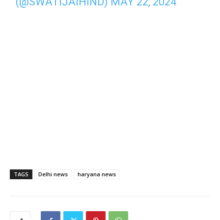
(@SWATIJAIHIND)
MAY 22, 2024
TAGS
Delhi news
haryana news