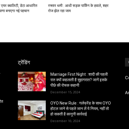
 एयर क्वालिटी, डेटा आधारित
रफ्तार थमी : आधी सड़क पार्किंग के हवाले, शहर
ियाणा बनाएगा नई पहचान
रोज झेल रहा जाम
ट्रेंडिंग
त
Marriage First Night : शादी की पहली
C
रात क्यों कहलाती है सुहागरात? जानें इसके
पीछे की रोचक कहानी
December 15, 2024
A
रित
OYO New Rule : गर्लफ्रेंड के साथ OYO
होटल जाने से पहले जान लें ये नियम, नहीं तो
हो सकती है कानूनी कार्रवाई
December 10, 2024