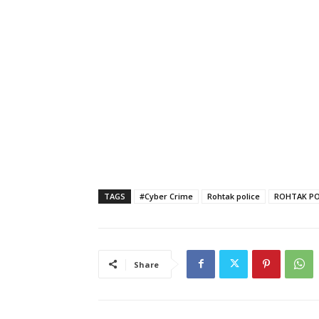
TAGS
#Cyber Crime
Rohtak police
ROHTAK PO
Share