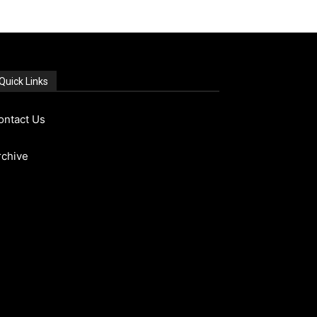
Quick Links
ontact Us
rchive