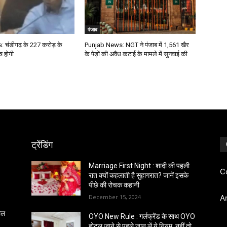
पंजाब
चंडीगढ़ के ₹227 करोड़ के
Punjab News: NGT ने पंजाब में 1,561 खैर
च होगी
के पेड़ों की अवैध कटाई के मामले में सुनवाई की
ट्रेंडिंग
Marriage First Night : शादी की पहली
C
रात क्यों कहलाती है सुहागरात? जानें इसके
पीछे की रोचक कहानी
December 15, 2024
A
साल
OYO New Rule : गर्लफ्रेंड के साथ OYO
होटल जाने से पहले जान लें ये नियम, नहीं तो