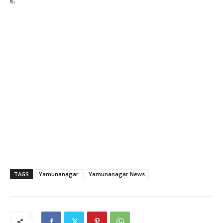
है.
TAGS
Yamunanagar
Yamunanagar News