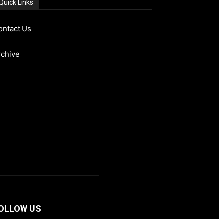
Quick Links
ontact Us
rchive
OLLOW US