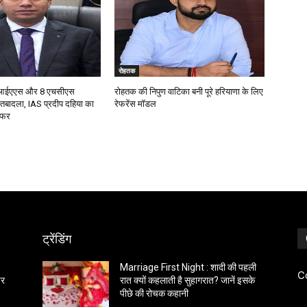
रोहतक
17 आईएएस और 8 एचसीएस
रोहतक की निपुण वाटिका बनी पूरे हरियाणा के लिए
तबादला, IAS प्रदीप दहिया का
रेफरेंस मॉडल
ंसफर
ट्रेंडिंग
Marriage First Night : शादी की पहली
C
पर
रात क्यों कहलाती है सुहागरात? जानें इसके
पीछे की रोचक कहानी