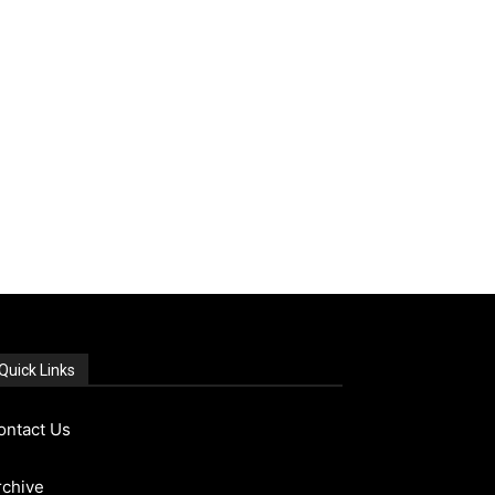
Quick Links
ontact Us
rchive