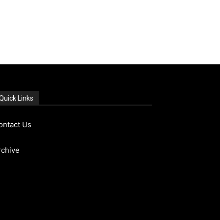
Quick Links
ontact Us
rchive