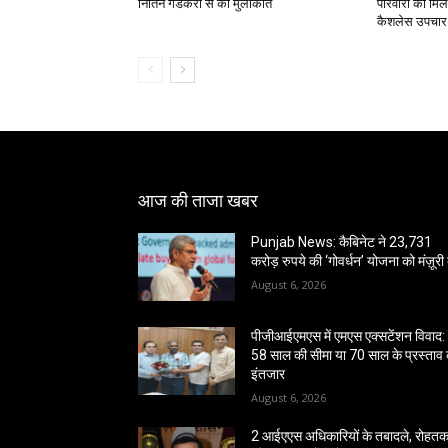
नितिन गडकरी से की मुलाकात
परिवारों को मि
कैशलेस उपचार
आज की ताजा खबर
Punjab News: कैबिनेट ने 23,731
करोड़ रुपये की ‘गोवर्धन’ योजना को मंज़ूरी 
August 6, 2026
पीजीआईएमएस में एमएस एक्सटेंशन विवाद:
58 साल की सीमा या 70 साल के प्रस्ताव
इंतजार
August 6, 2026
2 आईएएस अधिकारियों के तबादले, रोहत