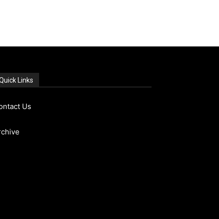
Quick Links
ontact Us
rchive