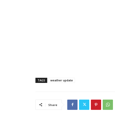
TAGS
weather update
Share