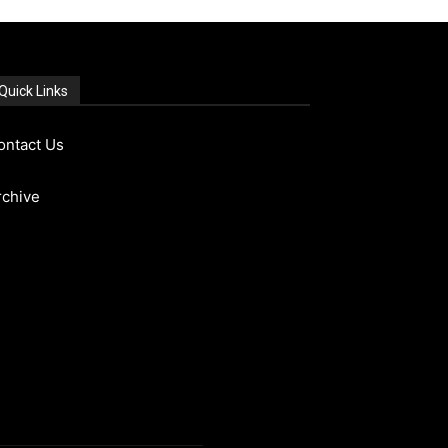
Quick Links
ontact Us
rchive