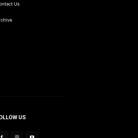
ontact Us
rchive
OLLOW US