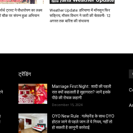
रोहतक
ार्थ ट्रस्ट ने पौधारोपण का लक्ष्य
Weather Update: हरियाणा में मॉनसून फिर
बी चौक पर संपन्न हुआ अभियान
सक्रिय; मौसम विभाग ने जारी की चेतावनी- 12
अगस्त तक बारिश की संभावना
ट्रेंडिंग
Marriage First Night : शादी की पहली
C
रने
रात क्यों कहलाती है सुहागरात? जानें इसके
पीछे की रोचक कहानी
December 15, 2024
A
ा
OYO New Rule : गर्लफ्रेंड के साथ OYO
आ
होटल जाने से पहले जान लें ये नियम, नहीं तो
हो सकती है कानूनी कार्रवाई