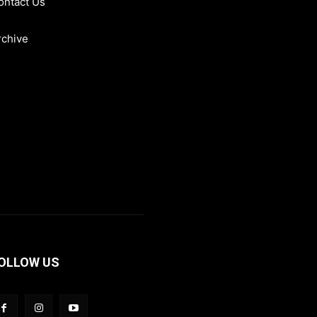
ontact Us
rchive
OLLOW US