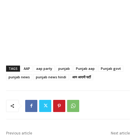
TAGS
AAP
aap party
punjab
Punjab aap
Punjab govt
punjab news
punjab news hindi
आम आदमी पार्टी
Previous article
Next article