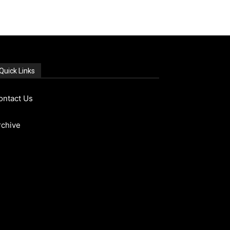
Quick Links
ontact Us
rchive