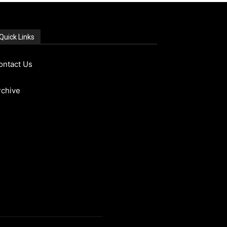
Quick Links
ontact Us
rchive