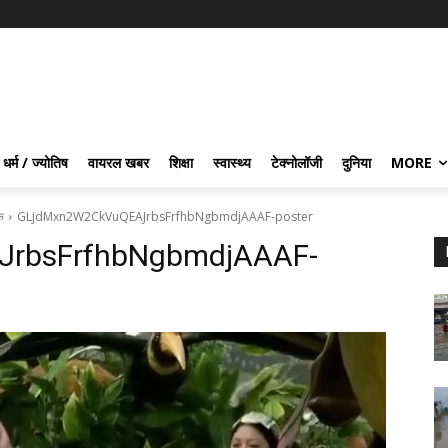
धर्म / ज्योतिष
वायरल खबर
शिक्षा
स्वास्थ्य
टेक्नोलॉजी
दुनिया
MORE
क
GLjdMxn2W2CkVuQEAJrbsFrfhbNgbmdjAAAF-poster
rbsFrfhbNgbmdjAAAF-