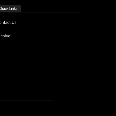
Quick Links
ontact Us
rchive