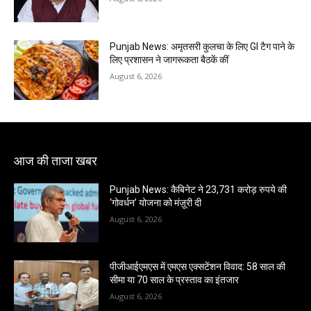
Punjab News: अमृतसरी कुलचा के लिए GI टैग पाने के
लिए प्रशासन ने जागरूकता बैठकें कीं
August 6, 2026
आज की ताजा खबर
Punjab News: कैबिनेट ने 23,731 करोड़ रुपये की
‘गोवर्धन’ योजना को मंज़ूरी दी
August 6, 2026
पीजीआईएमएस में एमएस एक्सटेंशन विवाद: 58 साल की
सीमा या 70 साल के प्रस्ताव का इंतजार
August 6, 2026