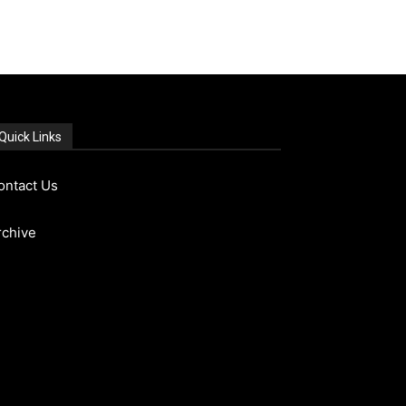
Quick Links
ontact Us
rchive