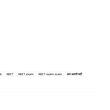
di
NEET
NEET exam
NEET exam scam
आम आदमी पार्टी