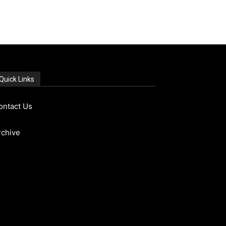
Quick Links
ontact Us
rchive