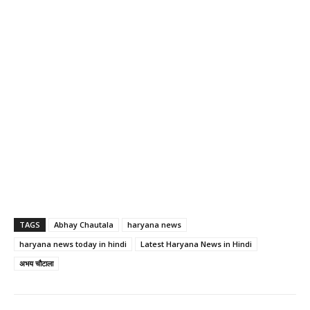
TAGS
Abhay Chautala
haryana news
haryana news today in hindi
Latest Haryana News in Hindi
अभय चौटाला