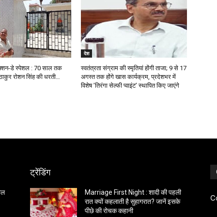
देश
क्शन-डे स्पेशल : 70 साल तक
स्वतंत्रता संग्राम की स्मृतियां होंगी ताजा; 9 से 17
 ठाकुर रोशन सिंह की धरती…
अगस्त तक होंगे खास कार्यक्रम, प्रदेशभर में
विशेष ’तिरंगा सेल्फी प्वाइंट’ स्थापित किए जाएंगे
ट्रेंडिंग
साल
Marriage First Night : शादी की पहली
C
रात क्यों कहलाती है सुहागरात? जानें इसके
पीछे की रोचक कहानी