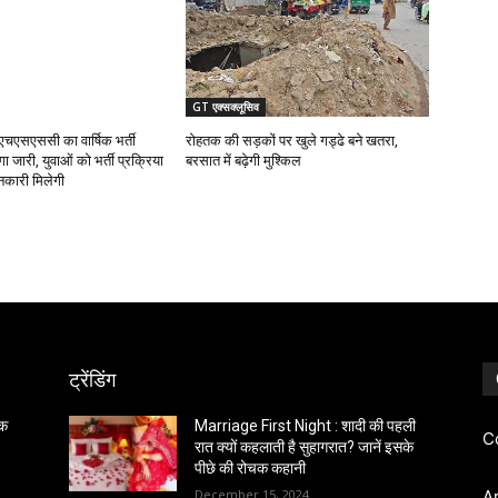
GT एक्सक्लूसिव
एचएसएससी का वार्षिक भर्ती
रोहतक की सड़कों पर खुले गड्ढे बने खतरा,
ा जारी, युवाओं को भर्ती प्रक्रिया
बरसात में बढ़ेगी मुश्किल
नकारी मिलेगी
ट्रेंडिंग
िक
Marriage First Night : शादी की पहली
C
रात क्यों कहलाती है सुहागरात? जानें इसके
पीछे की रोचक कहानी
December 15, 2024
A