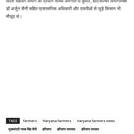
विदेश सहयोग विभाग की प्रधान सचिव अमनीत पी कुमार, हॉर्टिकल्चर विभागाध्यक्ष
डॉ अर्जुन सैनी सहित प्रशासनिक अधिकारी और एफपीओ से जुड़े किसान भी
मौजूद थे।
TAGS
farmers
Haryana farmers
haryana farmers news
मुख्यमंत्री नायब सिंह सैनी
हरियाणा
हरियाणा समाचार
हरियाणा सरकार