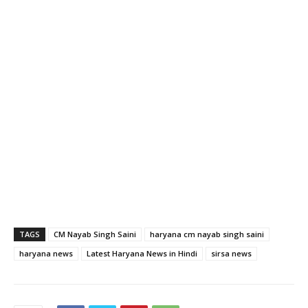
TAGS
CM Nayab Singh Saini
haryana cm nayab singh saini
haryana news
Latest Haryana News in Hindi
sirsa news