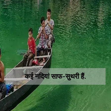
कई नदियां साफ-सुथरी हैं.