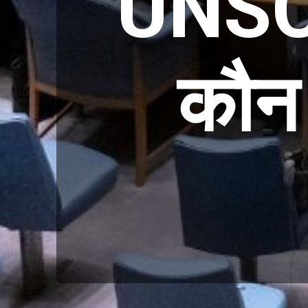
UNSC म
कौन 