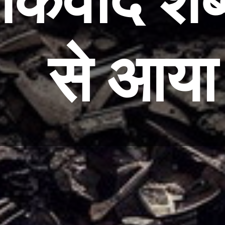
कवाद शब्
से आय