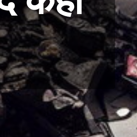
द कहां
ा