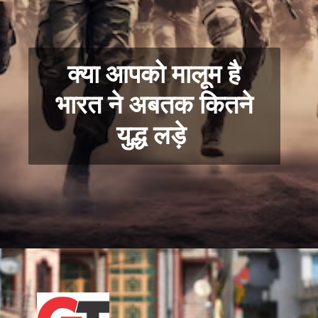
क्या आपको मालूम है
भारत ने अबतक कितने
युद्ध लड़े